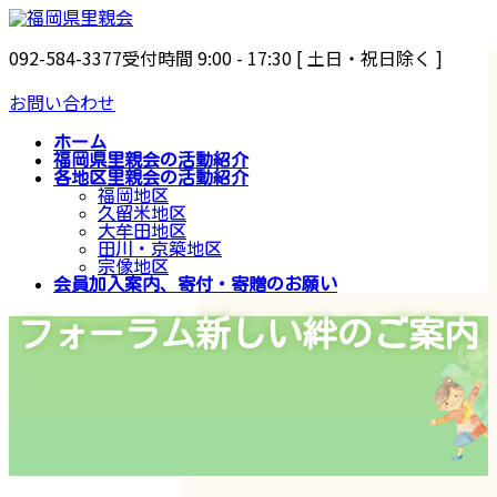
コ
ナ
ン
ビ
092-584-3377
受付時間 9:00 - 17:30 [ 土日・祝日除く ]
テ
ゲ
ン
ー
お問い合わせ
ツ
シ
ホーム
へ
ョ
福岡県里親会の活動紹介
ス
ン
各地区里親会の活動紹介
福岡地区
キ
に
久留米地区
ッ
移
大牟田地区
田川・京築地区
プ
動
宗像地区
会員加入案内、寄付・寄贈のお願い
フォーラム新しい絆のご案内