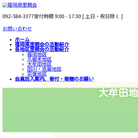
コ
ナ
ン
ビ
092-584-3377
受付時間 9:00 - 17:30 [ 土日・祝日除く ]
テ
ゲ
ン
ー
お問い合わせ
ツ
シ
ホーム
へ
ョ
福岡県里親会の活動紹介
ス
ン
各地区里親会の活動紹介
福岡地区
キ
に
久留米地区
ッ
移
大牟田地区
田川・京築地区
プ
動
宗像地区
会員加入案内、寄付・寄贈のお願い
大牟田地